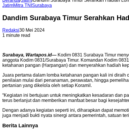
Beranda
/
Jatim
/
Dandim Surabaya Timur Serahkan Hadiah L
Jatim
Mitra TNI
Surabaya
Dandim Surabaya Timur Serahkan Ha
Redaksi
30 Mei 2024
1 minute read
Surabaya, Wartapos.id—
Kodim 0831 Surabaya Timur menyel
anggota Kodim 0831/Surabaya Timur. Komandan Kodim 0831 Su
ketahanan pangan (Harpangan) dan menyerahkan hadiah kep
Juara pertama dalam lomba ketahanan pangan kali ini diraih o
penilaian mulai dari penanaman, perawatan, hingga pemelihar
pertanian yang dikelola oleh setiap Koramil.
“Kegiatan ini bertujuan untuk meningkatkan kesadaran dan par
terus berlanjut dan memberikan manfaat besar bagi kesejaht
Dengan adanya kegiatan seperti ini, diharapkan dapat memoti
juga menjadi bukti nyata sinergi antara pemerintah, satuan 
Berita Lainnya