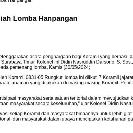
omba Hanpangan
diah Lomba Hanpangan
enggarakan acara penghargaan bagi Koramil yang berhasil dal
rabaya Timur, Kolonel Inf Didin Nasruddin Darsono, S. Sos.,
ada pemenang lomba, Kamis (30/05/2024)
leh Koramil 0831-05 Rungkut, lomba ini diikuti 7 Koramil jaja
aan tanaman yang dilakukan di masing-masing Koramil. Penilai
tisipasi masyarakat serta satuan teritorial dalam mewujudkan 
eraan masyarakat secara keseluruhan,” ujar Kolonel Didin Nas
vasi setiap Koramil dan masyarakat binaannya untuk lebih gia
teritorial, dan masyarakat dalam upaya menciptakan ketahanan 