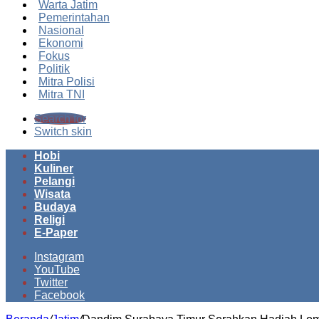
Warta Jatim
Pemerintahan
Nasional
Ekonomi
Fokus
Politik
Mitra Polisi
Mitra TNI
Search for
Switch skin
Hobi
Kuliner
Pelangi
Wisata
Budaya
Religi
E-Paper
Instagram
YouTube
Twitter
Facebook