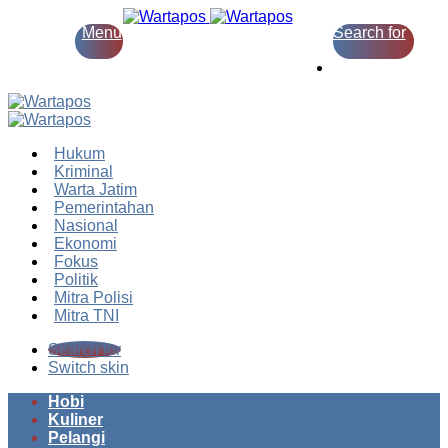
Menu
Search for
Switch skin
Hukum
Kriminal
Warta Jatim
Pemerintahan
Nasional
Ekonomi
Fokus
Politik
Mitra Polisi
Mitra TNI
Search for
Switch skin
Hobi
Kuliner
Pelangi