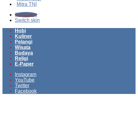
Mitra TNI
Search for
Switch skin
Hobi
Kuliner
Pelangi
Wisata
Budaya
Religi
E-Paper
Instagram
YouTube
Twitter
Facebook