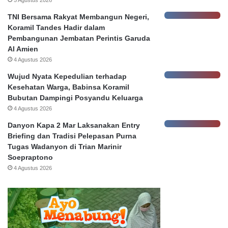
5 Agustus 2026
N
y
TNI Bersama Rakyat Membangun Negeri,
a
a
Koramil Tandes Hadir dalam
s
Pembangunan Jembatan Perintis Garuda
a
Al Amien
b
4 Agustus 2026
a
h
Wujud Nyata Kepedulian terhadap
Kesehatan Warga, Babinsa Koramil
Bubutan Dampingi Posyandu Keluarga
4 Agustus 2026
Danyon Kapa 2 Mar Laksanakan Entry
Briefing dan Tradisi Pelepasan Purna
Tugas Wadanyon di Trian Marinir
Soepraptono
4 Agustus 2026