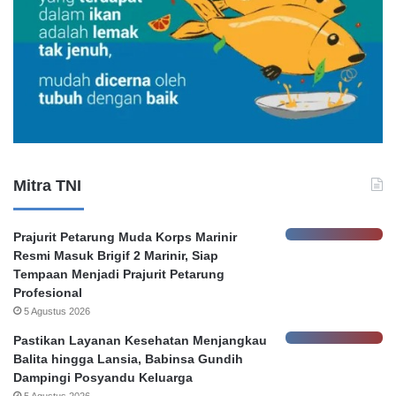
n
n
g
u
G
m
u
H
g
o
a
n
t
o
a
r
n
e
K
r
Mitra TNI
e
P
b
e
o
m
Prajurit Petarung Muda Korps Marinir
c
k
Resmi Masuk Brigif 2 Marinir, Siap
o
o
Tempaan Menjadi Prajurit Petarung
r
t
Profesional
a
S
5 Agustus 2026
n
u
D
r
Pastikan Layanan Kesehatan Menjangkau
a
a
Balita hingga Lansia, Babinsa Gundih
t
b
Dampingi Posyandu Keluarga
a
a