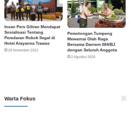
Insan Pers Giliran Mendapat
Sosialisasi Tentang
Pemotongan Tumpeng
Peredaran Rokok Ilegal di
Mewarnai Olah Raga
Hotel Arayanna Trawas
Bersama Danrem 084/BJ
dengan Seluruh Anggota
26 November 2021
2 Agustus 2024
Leave a Reply
Warta Fokus
B
K
a
a
n
s