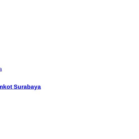
a
mkot Surabaya