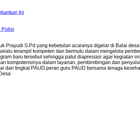
kankan Ini
 Polisi
 Prayudi S.Pd yang kebetulan acaranya digelar di Balai desa
UD selalu terampil kompeten dan bermutu dalam mengelola pem
ram baru tersebut sehingga patut diapresiasi agar kegiatan ini
kan kompotensinya dalam layanan, pembimbingan dan penyuluh
 dari tingkat PAUD.peran guru PAUD bersama tenaga kesehatan
 Desa