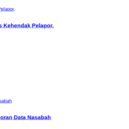
elapor,
s Kehendak Pelapor,
asabah
coran Data Nasabah