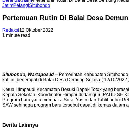
Beranda
/
Jatim
/
Pertemuan Rutin Di Balai Desa Demung Keca
Jatim
Pelangi
Situbondo
Pertemuan Rutin Di Balai Desa Demu
Redaksi
12 Oktober 2022
1 minute read
Situbondo, Wartapos.id
– Pemerintah Kabupaten Situbondo 
kali ini bertempat di Balai Desa Demung Selasa ( 12/10/2022 
Ketua Himpaudi Kecamatan Besuki Bapak Totok yang berasal 
Kepala Sekolah. Koordinator Himpaudi dan guru PAUD SE Ke
Program baru yaitu membaca Surat Yasin dan Tahlil untuk R
SAW sehingga program baru tersebut dapat di kemas dalam ac
Berita Lainnya