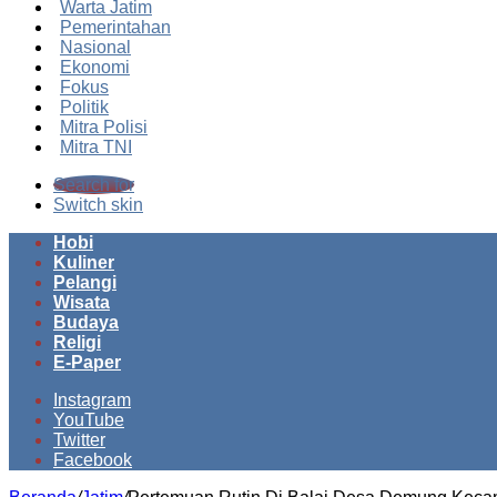
Warta Jatim
Pemerintahan
Nasional
Ekonomi
Fokus
Politik
Mitra Polisi
Mitra TNI
Search for
Switch skin
Hobi
Kuliner
Pelangi
Wisata
Budaya
Religi
E-Paper
Instagram
YouTube
Twitter
Facebook