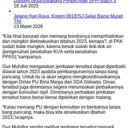
Dandim 0830/Surabaya Pimpin Apel SPPI Batch 3
18 Juli 2025
Jelang Hari Raya, Korem 081/DSJ Gelar Bazar Murah
TNI
13 Maret 2026
“Kita lihat barusan dan memang kondisinya memprihatinkan
dan mungkin dieksekusikan ditahun 2023, kenapa?, di PAK
sudah tidak mungkin, karena besok sudah dok-dok an
(pengesahan perubahan KUA serta perubahan
PPAS),”sampainya.
Gus Muhdlor mengatakan jembatan tersebut dapat diperbaiki
diawal tahun 2023 apabila pembangunannya tanpa tiang
pancang. Untuk itu ia akan segera mengkoordinasikannya
dengan Dinas PU Bina Marga dan SDA Sidoarjo. Dinas
tersebut juga dimintanya segera merumuskan perbaikannya
dengan konsultan sipil. Dimintanya perbaikan jembatan
tersebut harus benar-benar dipikirkan dengan matang.
“Kalau memang PU dengan konsultan ini bentuknya tanpa
tiang pancang, maka bisa kita eksekusikan ditahun
2023,”ucapnya.
Gus Muhdlor sendiri melihat jembatan tersebut menjadi