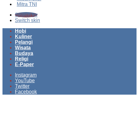
Mitra TNI
Search for
Switch skin
Hobi
Kuliner
Pelangi
Wisata
Budaya
Religi
E-Paper
Instagram
YouTube
Twitter
Facebook