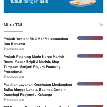
a
n
t
o
a
r
n
e
K
r
Mitra TNI
e
P
b
e
o
m
Prajurit Yontankfib 2 Mar Melaksanakan
c
k
Doa Bersama
o
o
6 Agustus 2026
r
t
a
S
Prajurit Petarung Muda Korps Marinir
n
u
Resmi Masuk Brigif 2 Marinir, Siap
D
r
Tempaan Menjadi Prajurit Petarung
a
a
Profesional
t
b
5 Agustus 2026
a
a
Pastikan Layanan Kesehatan Menjangkau
N
y
Balita hingga Lansia, Babinsa Gundih
a
a
Dampingi Posyandu Keluarga
s
5 Agustus 2026
a
b