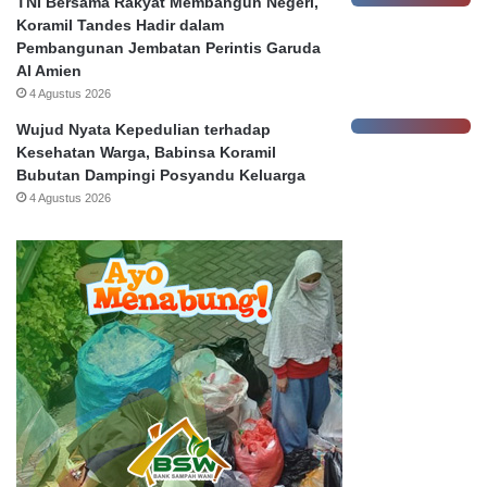
TNI Bersama Rakyat Membangun Negeri,
a
Koramil Tandes Hadir dalam
h
Pembangunan Jembatan Perintis Garuda
Al Amien
4 Agustus 2026
Wujud Nyata Kepedulian terhadap
Kesehatan Warga, Babinsa Koramil
Bubutan Dampingi Posyandu Keluarga
4 Agustus 2026