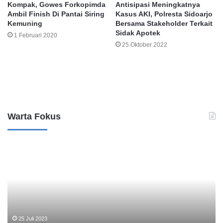
Kompak, Gowes Forkopimda
Antisipasi Meningkatnya
Ambil Finish Di Pantai Siring
Kasus AKI, Polresta Sidoarjo
Kemuning
Bersama Stakeholder Terkait
Sidak Apotek
1 Februari 2020
25 Oktober 2022
Leave a Reply
Warta Fokus
B
K
a
a
n
s
k
u
M
s
a
D
n
u
d
g
25 Juli 2023