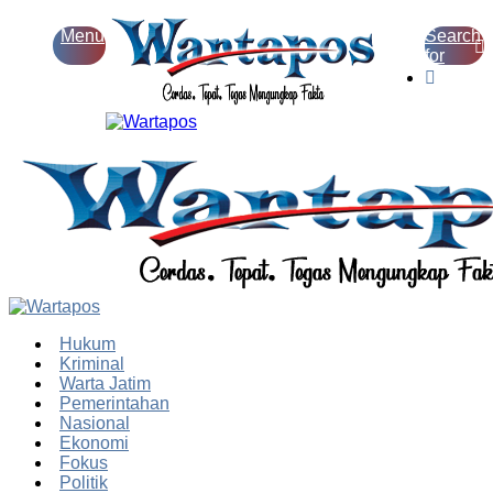
Menu
Search
for
Switch
skin
Hukum
Kriminal
Warta Jatim
Pemerintahan
Nasional
Ekonomi
Fokus
Politik