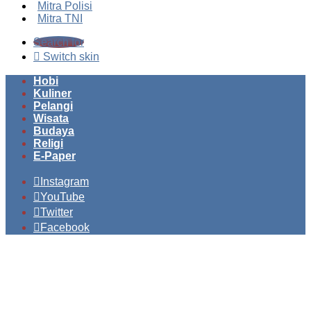
Mitra Polisi
Mitra TNI
Search for
Switch skin
Hobi
Kuliner
Pelangi
Wisata
Budaya
Religi
E-Paper
Instagram
YouTube
Twitter
Facebook