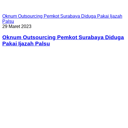
Oknum Outsourcing Pemkot Surabaya Diduga Pakai Ijazah
Palsu
29 Maret 2023
Oknum Outsourcing Pemkot Surabaya Diduga
Pakai Ijazah Palsu