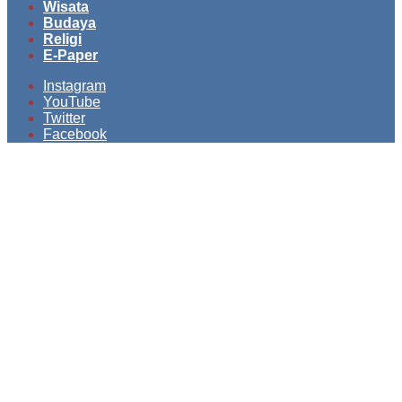
Wisata
Budaya
Religi
E-Paper
Instagram
YouTube
Twitter
Facebook