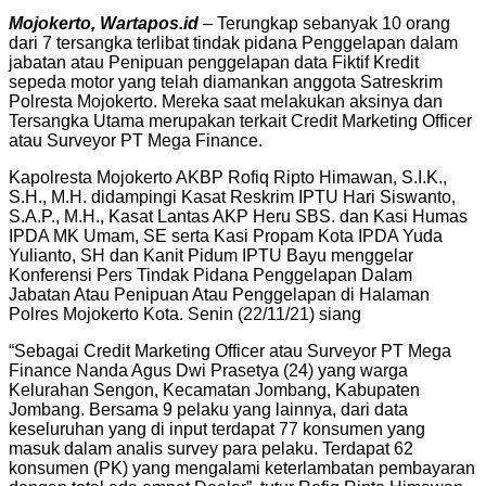
Mojokerto, Wartapos.id
– Terungkap sebanyak 10 orang
dari 7 tersangka terlibat tindak pidana Penggelapan dalam
jabatan atau Penipuan penggelapan data Fiktif Kredit
sepeda motor yang telah diamankan anggota Satreskrim
Polresta Mojokerto. Mereka saat melakukan aksinya dan
Tersangka Utama merupakan terkait Credit Marketing Officer
atau Surveyor PT Mega Finance.
Kapolresta Mojokerto AKBP Rofiq Ripto Himawan, S.I.K.,
S.H., M.H. didampingi Kasat Reskrim IPTU Hari Siswanto,
S.A.P., M.H., Kasat Lantas AKP Heru SBS. dan Kasi Humas
IPDA MK Umam, SE serta Kasi Propam Kota IPDA Yuda
Yulianto, SH dan Kanit Pidum IPTU Bayu menggelar
Konferensi Pers Tindak Pidana Penggelapan Dalam
Jabatan Atau Penipuan Atau Penggelapan di Halaman
Polres Mojokerto Kota. Senin (22/11/21) siang
“Sebagai Credit Marketing Officer atau Surveyor PT Mega
Finance Nanda Agus Dwi Prasetya (24) yang warga
Kelurahan Sengon, Kecamatan Jombang, Kabupaten
Jombang. Bersama 9 pelaku yang lainnya, dari data
keseluruhan yang di input terdapat 77 konsumen yang
masuk dalam analis survey para pelaku. Terdapat 62
konsumen (PK) yang mengalami keterlambatan pembayaran