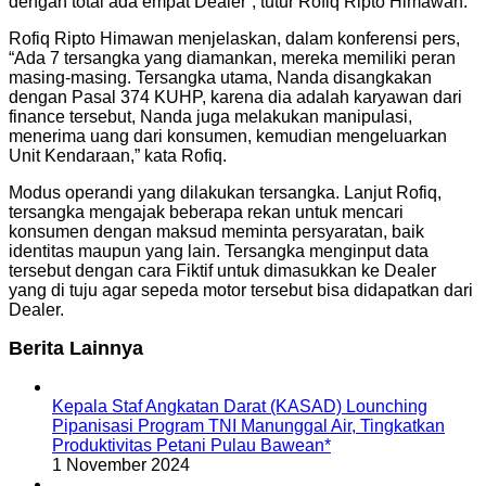
dengan total ada empat Dealer”, tutur Rofiq Ripto Himawan.
Rofiq Ripto Himawan menjelaskan, dalam konferensi pers,
“Ada 7 tersangka yang diamankan, mereka memiliki peran
masing-masing. Tersangka utama, Nanda disangkakan
dengan Pasal 374 KUHP, karena dia adalah karyawan dari
finance tersebut, Nanda juga melakukan manipulasi,
menerima uang dari konsumen, kemudian mengeluarkan
Unit Kendaraan,” kata Rofiq.
Modus operandi yang dilakukan tersangka. Lanjut Rofiq,
tersangka mengajak beberapa rekan untuk mencari
konsumen dengan maksud meminta persyaratan, baik
identitas maupun yang lain. Tersangka menginput data
tersebut dengan cara Fiktif untuk dimasukkan ke Dealer
yang di tuju agar sepeda motor tersebut bisa didapatkan dari
Dealer.
Berita Lainnya
Kepala Staf Angkatan Darat (KASAD) Lounching
Pipanisasi Program TNI Manunggal Air, Tingkatkan
Produktivitas Petani Pulau Bawean*
1 November 2024