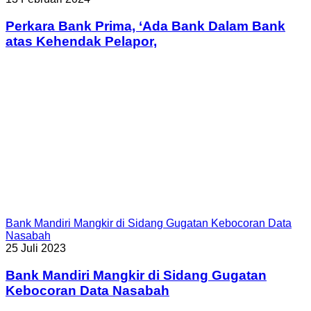
Perkara Bank Prima, ‘Ada Bank Dalam Bank
atas Kehendak Pelapor,
Bank Mandiri Mangkir di Sidang Gugatan Kebocoran Data
Nasabah
25 Juli 2023
Bank Mandiri Mangkir di Sidang Gugatan
Kebocoran Data Nasabah