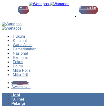
Menu
Search for
Switch skin
Hukum
Kriminal
Warta Jatim
Pemerintahan
Nasional
Ekonomi
Fokus
Politik
Mitra Polisi
Mitra TNI
Search for
Switch skin
Hobi
Kuliner
Pelangi