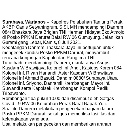
Surabaya, Wartapos –
Kapolres Pelabuhan Tanjung Perak,
AKBP Ganis Setyaningrum, S.Si, MH mendampingi Danrem
084/ Bhaskara Jaya Brigjen TNI Herman Hidayat Eko Atmojo
di Posko PPKM Darurat Balai RW 06 Gumuyung, Jalan Ikan
Gurami gang Lebar, Kamis, 8 Juli 2021.
Kedatangan Danrem Bhaskara Jaya ini bertujuan untuk
mengecek kondisi Posko PPKM Darurat, menyambut
rencana kunjungan Kapolri dan Panglima TNI.
Turut hadir mendampingi Danrem, diantaranya Asops
Kasdam V/ Brawijaya Kolonel Inf. Andi, Kasiops Korem 084
Kolonel Inf. Riyan Hanandi, Aster Kasdam V/ Brawijaya
Kolonel Inf Ahmad Basuki, Dandim 0830/ Surabaya Utara
Kolonel Inf, Sriyono, Danramil Krembangan Mayor Inf.
Suwandi serta Kapolsek Krembangan Kompol Redik
Tribawanto.
Rombongan tiba pukul 10.00 dan disambut oleh Satgas
Covid-19 RW 06 Kelurahan Perak Barat Bapak Yuli.
Saat itu Danrem melakukan pengecekan bagian dalam
Posko PPKM Darurat, sekaligus memeriksa fasilitas dan
kelengkapan yang ada.
Usai melakukan pengecekan dan memberikan arahan