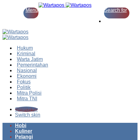
Menu
Search for
Switch skin
Hukum
Kriminal
Warta Jatim
Pemerintahan
Nasional
Ekonomi
Fokus
Politik
Mitra Polisi
Mitra TNI
Search for
Switch skin
Hobi
Kuliner
Pelangi