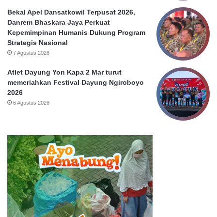
S
Bekal Apel Dansatkowil Terpusat 2026,
u
Danrem Bhaskara Jaya Perkuat
r
Kepemimpinan Humanis Dukung Program
a
Strategis Nasional
b
7 Agustus 2026
a
y
Atlet Dayung Yon Kapa 2 Mar turut
a
memeriahkan Festival Dayung Ngiroboyo
2026
6 Agustus 2026