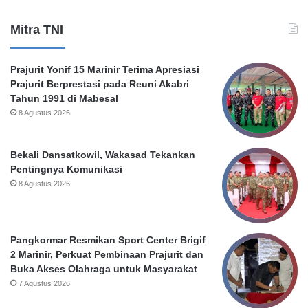
e
O
r
k
Mitra TNI
P
n
e
u
m
m
Prajurit Yonif 15 Marinir Terima Apresiasi
k
O
Prajurit Berprestasi pada Reuni Akabri
o
u
Tahun 1991 di Mabesal
t
t
8 Agustus 2026
S
s
u
o
r
u
Bekali Dansatkowil, Wakasad Tekankan
a
r
Pentingnya Komunikasi
b
c
8 Agustus 2026
a
i
y
n
a
g
P
Pangkormar Resmikan Sport Center Brigif
e
2 Marinir, Perkuat Pembinaan Prajurit dan
m
Buka Akses Olahraga untuk Masyarakat
k
7 Agustus 2026
o
t