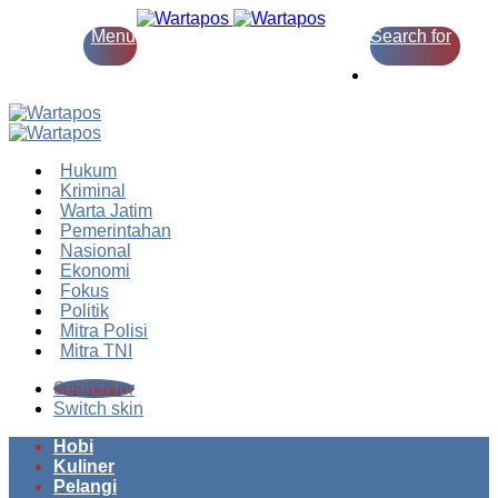
Menu
Search for
Switch skin
Hukum
Kriminal
Warta Jatim
Pemerintahan
Nasional
Ekonomi
Fokus
Politik
Mitra Polisi
Mitra TNI
Search for
Switch skin
Hobi
Kuliner
Pelangi