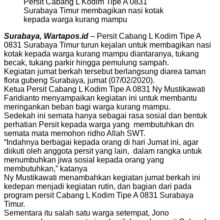
Persit Cabang L Kodim Tipe A 0831
Surabaya Timur membagikan nasi kotak
kepada warga kurang mampu
Surabaya, Wartapos.id
– Persit Cabang L Kodim Tipe A
0831 Surabaya Timur turun kejalan untuk membagikan nasi
kotak kepada warga kurang mampu diantaranya, tukang
becak, tukang parkir hingga pemulung sampah.
Kegiatan jumat berkah tersebut berlangsung diarea taman
flora gubeng Surabaya, jumat (07/02/2020).
Ketua Persit Cabang L Kodim Tipe A 0831 Ny Mustikawati
Faridianto menyampaikan kegiatan ini untuk membantu
meringankan beban bagi warga kurang mampu.
Sedekah ini semata hanya sebagai rasa sosial dan bentuk
perhatian Persit kepada warga yang membutuhkan dn
semata mata memohon ridho Allah SWT.
“Indahnya berbagai kepada orang di hari Jumat ini, agar
diikuti oleh anggota persit yang lain, dalam rangka untuk
menumbuhkan jiwa sosial kepada orang yang
membutuhkan,” katanya
Ny Mustikawati menambahkan kegiatan jumat berkah ini
kedepan menjadi kegiatan rutin, dan bagian dari pada
program persit Cabang L Kodim Tipe A 0831 Surabaya
Timur.
Sementara itu salah satu warga setempat, Jono