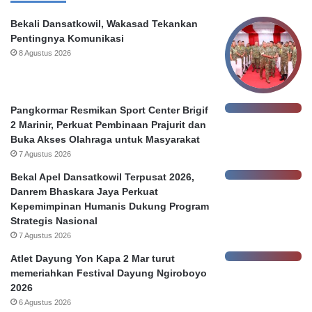
b
e
o
m
Bekali Dansatkowil, Wakasad Tekankan
c
k
Pentingnya Komunikasi
o
o
8 Agustus 2026
r
t
a
S
n
u
D
r
Pangkormar Resmikan Sport Center Brigif
a
a
2 Marinir, Perkuat Pembinaan Prajurit dan
t
b
Buka Akses Olahraga untuk Masyarakat
a
a
7 Agustus 2026
N
y
Bekal Apel Dansatkowil Terpusat 2026,
a
a
Danrem Bhaskara Jaya Perkuat
s
Kepemimpinan Humanis Dukung Program
a
Strategis Nasional
b
a
7 Agustus 2026
h
Atlet Dayung Yon Kapa 2 Mar turut
memeriahkan Festival Dayung Ngiroboyo
2026
6 Agustus 2026