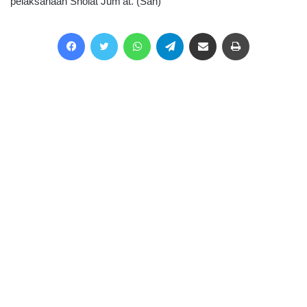
pelaksanaan Sholat Jum’at. (San)
Facebook
Twitter
WhatsApp
Telegram
Share via Email
Print