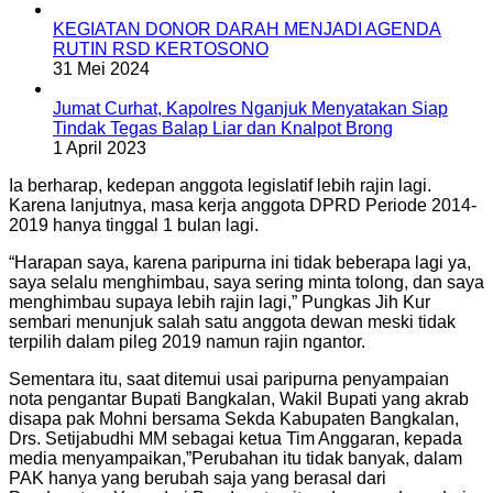
KEGIATAN DONOR DARAH MENJADI AGENDA
RUTIN RSD KERTOSONO
31 Mei 2024
Jumat Curhat, Kapolres Nganjuk Menyatakan Siap
Tindak Tegas Balap Liar dan Knalpot Brong
1 April 2023
Ia berharap, kedepan anggota legislatif lebih rajin lagi.
Karena lanjutnya, masa kerja anggota DPRD Periode 2014-
2019 hanya tinggal 1 bulan lagi.
“Harapan saya, karena paripurna ini tidak beberapa lagi ya,
saya selalu menghimbau, saya sering minta tolong, dan saya
menghimbau supaya lebih rajin lagi,” Pungkas Jih Kur
sembari menunjuk salah satu anggota dewan meski tidak
terpilih dalam pileg 2019 namun rajin ngantor.
Sementara itu, saat ditemui usai paripurna penyampaian
nota pengantar Bupati Bangkalan, Wakil Bupati yang akrab
disapa pak Mohni bersama Sekda Kabupaten Bangkalan,
Drs. Setijabudhi MM sebagai ketua Tim Anggaran, kepada
media menyampaikan,”Perubahan itu tidak banyak, dalam
PAK hanya yang berubah saja yang berasal dari