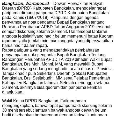
Bangkalan, Wartapos.id –
Dewan Perwakilan Rakyat
Daerah (DPRD) Kabupaten Bangkalan, menggelar rapat
paripurna diruang paripurna DPRD Kabupaten Bangkalan
pada Kamis (18/07/2019). Paripurna dengan agenda
penyampaian nota pengantar Bupati Bangkalan tentang
Rencana Perubahan APBD Tahun Anggaran 2019 tersebut
sempat diskorsing selama 30 menit. Hal tersebut lantaran
anggota legislatif yang hadir belum memenuhi batas Kuorum
(quorum yaitu jumlah minimum anggota yang dipersyaratkan
harus hadir dalam rapat).
Rapat paripurna yang mengagendakan pembahasan
penyampaian nota pengantar Bupati Bangkalan Tentang
Rancangan Perubahan APBD TA 2019 dihadiri Wakil Bupati
Bangkalan, Drs Moh. Mohni, MM, yang mewakili Bupati
Bangkalan yang sedang menghadiri acara dinas di Provinsi.
Tampak hadir pula Sekertaris Daerah (Sekda) Kabupaten
Bangkalan, Drs. Setijabudhi, MM serta Pejabat Pemerintah
Kabupaten Bangkalan lainnya. Setelah menunggu selama
30 menit, akhirnya bisa quorum dan paripurna kembali
dilanjutkan.
Wakil Ketua DPRD Bangkalan, Fatkurrohman
mengungkapkan, bahwa rapat paripurna di skorsing selama
30 menit tersebut lantaran banyak anggota dewan belum
hadit disebabkan berbarengan dengan jadwal kunjungan