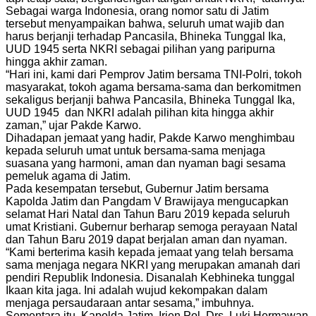
Sebagai warga Indonesia, orang nomor satu di Jatim
tersebut menyampaikan bahwa, seluruh umat wajib dan
harus berjanji terhadap Pancasila, Bhineka Tunggal Ika,
UUD 1945 serta NKRI sebagai pilihan yang paripurna
hingga akhir zaman.
“Hari ini, kami dari Pemprov Jatim bersama TNI-Polri, tokoh
masyarakat, tokoh agama bersama-sama dan berkomitmen
sekaligus berjanji bahwa Pancasila, Bhineka Tunggal Ika,
UUD 1945 dan NKRI adalah pilihan kita hingga akhir
zaman,” ujar Pakde Karwo.
Dihadapan jemaat yang hadir, Pakde Karwo menghimbau
kepada seluruh umat untuk bersama-sama menjaga
suasana yang harmoni, aman dan nyaman bagi sesama
pemeluk agama di Jatim.
Pada kesempatan tersebut, Gubernur Jatim bersama
Kapolda Jatim dan Pangdam V Brawijaya mengucapkan
selamat Hari Natal dan Tahun Baru 2019 kepada seluruh
umat Kristiani. Gubernur berharap semoga perayaan Natal
dan Tahun Baru 2019 dapat berjalan aman dan nyaman.
“Kami berterima kasih kepada jemaat yang telah bersama
sama menjaga negara NKRI yang merupakan amanah dari
pendiri Republik Indonesia. Disanalah Kebhineka tunggal
Ikaan kita jaga. Ini adalah wujud kekompakan dalam
menjaga persaudaraan antar sesama,” imbuhnya.
Sementara itu, Kapolda Jatim, Irjen Pol. Drs. Luki Hermawan