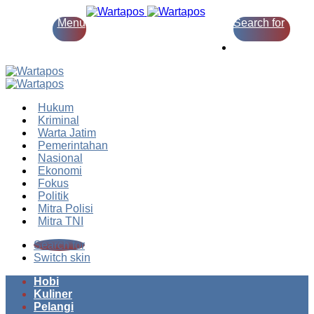
Menu
Search for
Switch skin
Hukum
Kriminal
Warta Jatim
Pemerintahan
Nasional
Ekonomi
Fokus
Politik
Mitra Polisi
Mitra TNI
Search for
Switch skin
Hobi
Kuliner
Pelangi