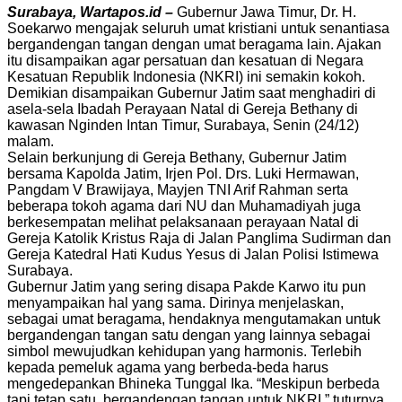
Surabaya, Wartapos.id –
Gubernur Jawa Timur, Dr. H.
Soekarwo mengajak seluruh umat kristiani untuk senantiasa
bergandengan tangan dengan umat beragama lain. Ajakan
itu disampaikan agar persatuan dan kesatuan di Negara
Kesatuan Republik Indonesia (NKRI) ini semakin kokoh.
Demikian disampaikan Gubernur Jatim saat menghadiri di
asela-sela Ibadah Perayaan Natal di Gereja Bethany di
kawasan Nginden Intan Timur, Surabaya, Senin (24/12)
malam.
Selain berkunjung di Gereja Bethany, Gubernur Jatim
bersama Kapolda Jatim, Irjen Pol. Drs. Luki Hermawan,
Pangdam V Brawijaya, Mayjen TNI Arif Rahman serta
beberapa tokoh agama dari NU dan Muhamadiyah juga
berkesempatan melihat pelaksanaan perayaan Natal di
Gereja Katolik Kristus Raja di Jalan Panglima Sudirman dan
Gereja Katedral Hati Kudus Yesus di Jalan Polisi Istimewa
Surabaya.
Gubernur Jatim yang sering disapa Pakde Karwo itu pun
menyampaikan hal yang sama. Dirinya menjelaskan,
sebagai umat beragama, hendaknya mengutamakan untuk
bergandengan tangan satu dengan yang lainnya sebagai
simbol mewujudkan kehidupan yang harmonis. Terlebih
kepada pemeluk agama yang berbeda-beda harus
mengedepankan Bhineka Tunggal Ika. “Meskipun berbeda
tapi tetap satu, bergandengan tangan untuk NKRI,” tuturnya.