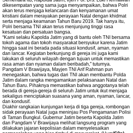
dikesempatan yang sama juga menyampaikan, bahwa Polri
akan terus menjaga kelancaran dan kenyamanan umat
kristiani dalam merayakan perayaan Natal dengan khidmat
serta menjaga keamanan Tahun Baru 2019. Tak hanya itu,
Polri bersama TNI akan terus menjunjung tinggi rasa
kesatuan dan persatuan bangsa.
“Kami selaku Kapolda Jatim yang di bantu oleh TNI bersama
tokoh agama dan tokoh masyarakat bersyukur karena Jatim
hingga saat ini berada pada situasi kondusif, aman, nyaman
dan lancar. Kegiatan berkunjung di gereja ini juga kami
lakukan di seluruh wilayah dengan tujuan untuk memastikan
rasa aman dan nyaman dalam beribadah,” tuturnya.
Pangdam V Brawijaya, Mayjen TNI Arif Rahman pun
menegaskan, bahwa tugas dari TNI akan membantu Polda
Jatim dalam rangka mengamankan pelaksanaan Natal dan
Tahun Baru. Pihaknya memastikan bahwa anggotanya telah
berada di gereja-gereja di seluruh Jatim untuk ikut menjaga
sekaligus menciptakan suasana yang aman, nyaman, lancar,
dan kondusif.
Diakhir rangkaian kunjungan kerja di tiga gereja, rombongan
sidak perayaan Natal juga meninjau Pos Pengamanan Polisi
di Taman Bungkul. Gubernur Jatim beserta Kapolda Jatim
dan Pangdam V Brawijaya melihat langsung program yang
dilakukan jajaran kepolisian dalam menyelesaikan