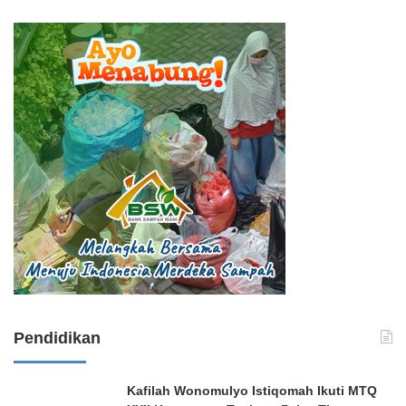
Pendidikan
Kafilah Wonomulyo Istiqomah Ikuti MTQ