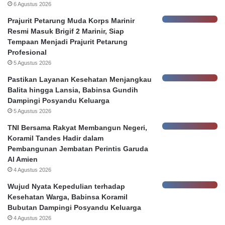
6 Agustus 2026
e
h
Prajurit Petarung Muda Korps Marinir
e
Resmi Masuk Brigif 2 Marinir, Siap
n
Tempaan Menjadi Prajurit Petarung
d
Profesional
a
5 Agustus 2026
k
Pastikan Layanan Kesehatan Menjangkau
P
Balita hingga Lansia, Babinsa Gundih
e
Dampingi Posyandu Keluarga
l
5 Agustus 2026
a
p
TNI Bersama Rakyat Membangun Negeri,
o
Koramil Tandes Hadir dalam
r
Pembangunan Jembatan Perintis Garuda
,
Al Amien
4 Agustus 2026
Wujud Nyata Kepedulian terhadap
Kesehatan Warga, Babinsa Koramil
Bubutan Dampingi Posyandu Keluarga
4 Agustus 2026