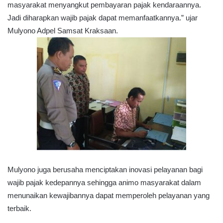
masyarakat menyangkut pembayaran pajak kendaraannya.
Jadi diharapkan wajib pajak dapat memanfaatkannya.” ujar
Mulyono Adpel Samsat Kraksaan.
Mulyono juga berusaha menciptakan inovasi pelayanan bagi
wajib pajak kedepannya sehingga animo masyarakat dalam
menunaikan kewajibannya dapat memperoleh pelayanan yang
terbaik.