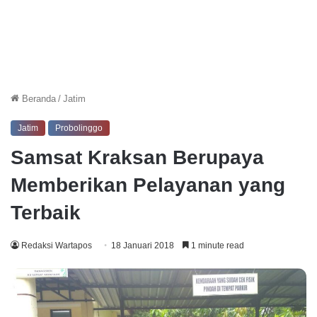
Beranda
/
Jatim
Jatim
Probolinggo
Samsat Kraksan Berupaya
Memberikan Pelayanan yang
Terbaik
Redaksi Wartapos
18 Januari 2018
1 minute read