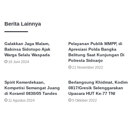
Berita Lainnya
Galakkan Jaga Malam,
Pelayanan Publik MMPP, di
Babinsa Sidotopo Ajak
Apresiasi Polda Bangka
Warga Selalu Waspada
Belitung Saat Kunjungan Di
Polresta Sidoarjo
16 Juni 2024
21 November 2022
Spirit Kemerdekaan,
Berlangsung Khidmat, Kodim
Kompetisi Semangat Juang
0817/Gresik Selenggarakan
di Koramil 0830/05 Tandes
Upacara HUT Ke-77 TNI
11 Agustus 2024
5 Oktober 2022
Leave a Reply