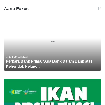
Warta Fokus
P
e
r
k
a
r
a
B
13 Februari 2024
Perkara Bank Prima, ‘Ada Bank Dalam Bank atas
a
Kehendak Pelapor,
n
k
P
r
i
m
a
,