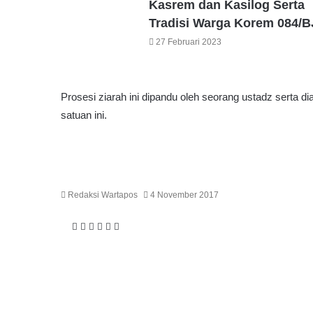
Kasrem dan Kasilog Serta
Tradisi Warga Korem 084/B
27 Februari 2023
Prosesi ziarah ini dipandu oleh seorang ustadz serta dia
satuan ini.
Redaksi Wartapos
4 November 2017
F
T
W
T
S
P
a
w
h
e
h
r
c
i
a
l
a
i
e
t
t
e
r
n
b
t
s
g
e
t
o
e
A
r
v