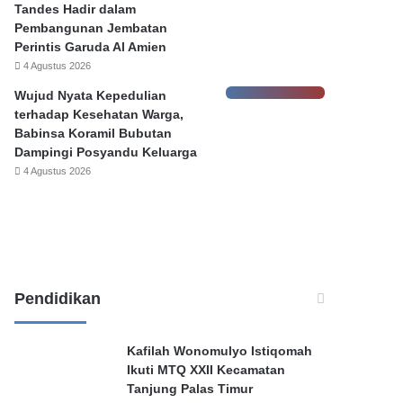
Tandes Hadir dalam
a
Pembangunan Jembatan
s
Perintis Garuda Al Amien
K
4 Agustus 2026
e
h
Wujud Nyata Kepedulian
e
terhadap Kesehatan Warga,
n
Babinsa Koramil Bubutan
d
Dampingi Posyandu Keluarga
a
4 Agustus 2026
k
P
e
l
a
p
o
Pendidikan
r
,
Kafilah Wonomulyo Istiqomah
Ikuti MTQ XXII Kecamatan
Tanjung Palas Timur