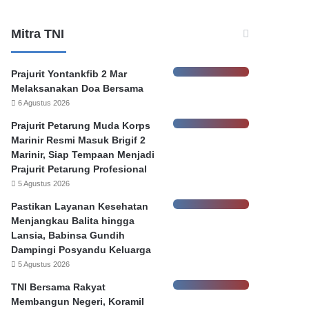
m
a
,
Mitra TNI
‘
A
d
Prajurit Yontankfib 2 Mar
a
Melaksanakan Doa Bersama
B
6 Agustus 2026
a
Prajurit Petarung Muda Korps
n
Marinir Resmi Masuk Brigif 2
k
Marinir, Siap Tempaan Menjadi
D
Prajurit Petarung Profesional
a
5 Agustus 2026
l
a
Pastikan Layanan Kesehatan
m
Menjangkau Balita hingga
B
Lansia, Babinsa Gundih
a
Dampingi Posyandu Keluarga
n
5 Agustus 2026
k
TNI Bersama Rakyat
a
Membangun Negeri, Koramil
t