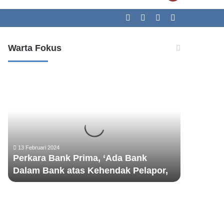
Search
Facebook
Twitter
YouTube
Instagram
skin
for
Warta Fokus
P
e
r
k
a
r
a
13 Februari 2024
B
Perkara Bank Prima, ‘Ada Bank
a
Dalam Bank atas Kehendak Pelapor,
n
k
P
r
i