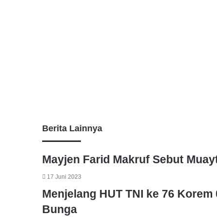
o
r
p
a
i
k
p
m
a
E
m
a
i
l
Berita Lainnya
Mayjen Farid Makruf Sebut Muayt
17 Juni 2023
Menjelang HUT TNI ke 76 Korem 
Bunga