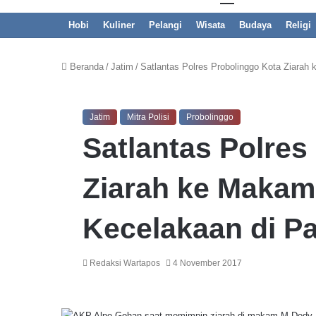
Hobi
Kuliner
Pelangi
Wisata
Budaya
Religi
Beranda
/
Jatim
/
Satlantas Polres Probolinggo Kota Ziara
Jatim
Mitra Polisi
Probolinggo
Satlantas Polres
Ziarah ke Makam
Kecelakaan di P
Redaksi Wartapos
4 November 2017