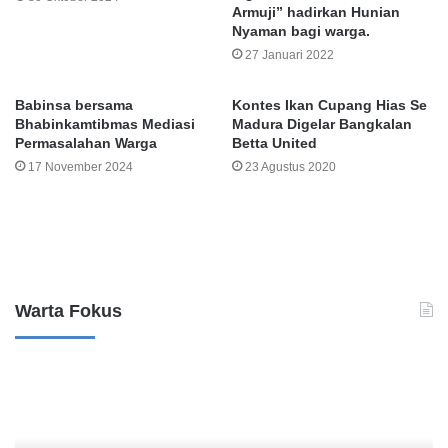
Armuji” hadirkan Hunian
Nyaman bagi warga.
27 Januari 2022
Babinsa bersama
Kontes Ikan Cupang Hias Se
Bhabinkamtibmas Mediasi
Madura Digelar Bangkalan
Permasalahan Warga
Betta United
17 November 2024
23 Agustus 2020
Leave a Reply
Warta Fokus
K
a
s
u