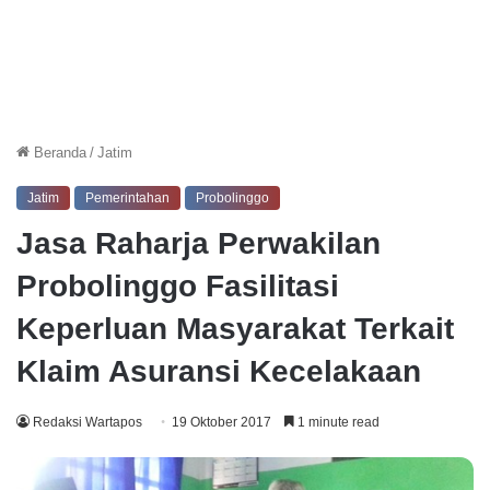
Beranda
/
Jatim
Jatim
Pemerintahan
Probolinggo
Jasa Raharja Perwakilan
Probolinggo Fasilitasi
Keperluan Masyarakat Terkait
Klaim Asuransi Kecelakaan
Redaksi Wartapos
19 Oktober 2017
1 minute read