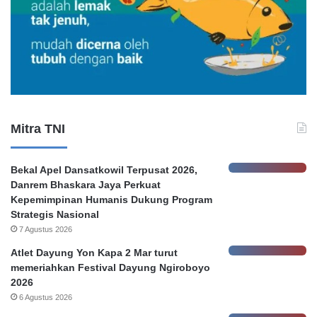
m
H
o
n
o
r
e
r
Mitra TNI
P
e
m
Bekal Apel Dansatkowil Terpusat 2026,
k
Danrem Bhaskara Jaya Perkuat
o
Kepemimpinan Humanis Dukung Program
t
Strategis Nasional
S
7 Agustus 2026
u
r
Atlet Dayung Yon Kapa 2 Mar turut
a
memeriahkan Festival Dayung Ngiroboyo
b
2026
a
6 Agustus 2026
y