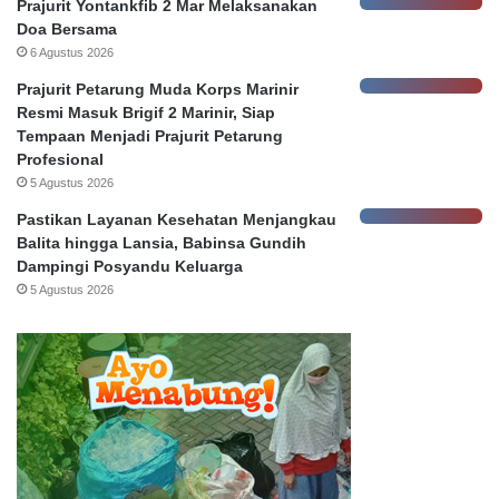
Prajurit Yontankfib 2 Mar Melaksanakan
a
Doa Bersama
6 Agustus 2026
Prajurit Petarung Muda Korps Marinir
Resmi Masuk Brigif 2 Marinir, Siap
Tempaan Menjadi Prajurit Petarung
Profesional
5 Agustus 2026
Pastikan Layanan Kesehatan Menjangkau
Balita hingga Lansia, Babinsa Gundih
Dampingi Posyandu Keluarga
5 Agustus 2026