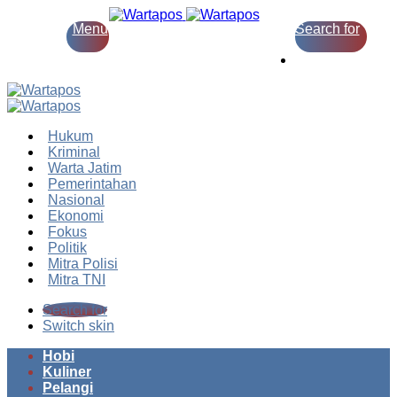
Menu
Search for
Switch skin
Hukum
Kriminal
Warta Jatim
Pemerintahan
Nasional
Ekonomi
Fokus
Politik
Mitra Polisi
Mitra TNI
Search for
Switch skin
Hobi
Kuliner
Pelangi