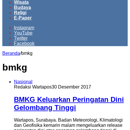
Wisata
Budaya
Religi
E-Paper
Instagram
YouTube
Twitter
Facebook
Beranda
/
bmkg
bmkg
Nasional
Redaksi Wartapos
30 Desember 2017
BMKG Keluarkan Peringatan Dini
Gelombang Tinggi
Wartapos, Surabaya. Badan Meteorologi, Klimatologi
dan Geofisika kemarin malam mengeluarkan release