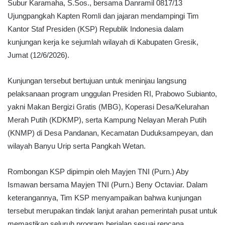
Subur Karamaha, S.Sos., bersama Danramil 0817/13
Ujungpangkah Kapten Romli dan jajaran mendampingi Tim
Kantor Staf Presiden (KSP) Republik Indonesia dalam
kunjungan kerja ke sejumlah wilayah di Kabupaten Gresik,
Jumat (12/6/2026).
Kunjungan tersebut bertujuan untuk meninjau langsung
pelaksanaan program unggulan Presiden RI, Prabowo Subianto,
yakni Makan Bergizi Gratis (MBG), Koperasi Desa/Kelurahan
Merah Putih (KDKMP), serta Kampung Nelayan Merah Putih
(KNMP) di Desa Pandanan, Kecamatan Duduksampeyan, dan
wilayah Banyu Urip serta Pangkah Wetan.
Rombongan KSP dipimpin oleh Mayjen TNI (Purn.) Aby
Ismawan bersama Mayjen TNI (Purn.) Beny Octaviar. Dalam
keterangannya, Tim KSP menyampaikan bahwa kunjungan
tersebut merupakan tindak lanjut arahan pemerintah pusat untuk
memastikan seluruh program berjalan sesuai rencana.