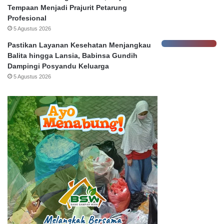
h
Tempaan Menjadi Prajurit Petarung
Profesional
5 Agustus 2026
Pastikan Layanan Kesehatan Menjangkau
Balita hingga Lansia, Babinsa Gundih
Dampingi Posyandu Keluarga
5 Agustus 2026