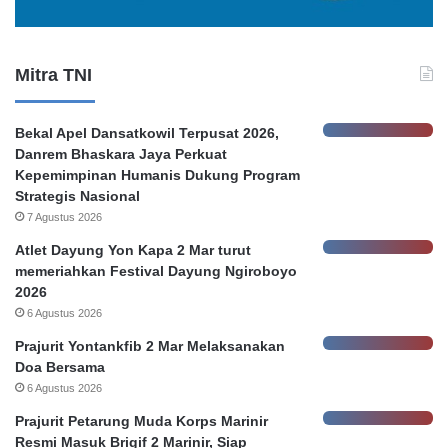
a
r
n
e
K
r
Mitra TNI
e
P
b
e
o
m
Bekal Apel Dansatkowil Terpusat 2026,
c
k
Danrem Bhaskara Jaya Perkuat
o
o
Kepemimpinan Humanis Dukung Program
r
t
Strategis Nasional
a
S
7 Agustus 2026
n
u
D
r
Atlet Dayung Yon Kapa 2 Mar turut
a
a
memeriahkan Festival Dayung Ngiroboyo
t
b
2026
a
a
6 Agustus 2026
N
y
Prajurit Yontankfib 2 Mar Melaksanakan
a
a
Doa Bersama
s
6 Agustus 2026
a
b
Prajurit Petarung Muda Korps Marinir
a
Resmi Masuk Brigif 2 Marinir, Siap