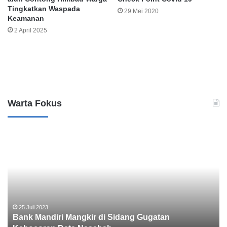
Tingkatkan Waspada
29 Mei 2020
Keamanan
2 April 2025
Leave a Reply
Warta Fokus
B
K
a
a
n
s
k
u
M
s
a
D
n
u
d
g
25 Juli 2023
Bank Mandiri Mangkir di Sidang Gugatan
i
a