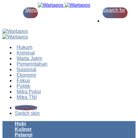
Menu
Search for
Switch skin
Hukum
Kriminal
Warta Jatim
Pemerintahan
Nasional
Ekonomi
Fokus
Politik
Mitra Polisi
Mitra TNI
Search for
Switch skin
Hobi
Kuliner
Pelangi