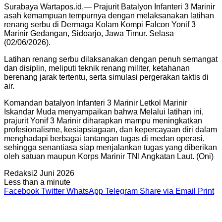
Surabaya Wartapos.id,— Prajurit Batalyon Infanteri 3 Marinir
asah kemampuan tempurnya dengan melaksanakan latihan
renang serbu di Dermaga Kolam Kompi Falcon Yonif 3
Marinir Gedangan, Sidoarjo, Jawa Timur. Selasa
(02/06/2026).
Latihan renang serbu dilaksanakan dengan penuh semangat
dan disiplin, meliputi teknik renang militer, ketahanan
berenang jarak tertentu, serta simulasi pergerakan taktis di
air.
Komandan batalyon Infanteri 3 Marinir Letkol Marinir
Iskandar Muda menyampaikan bahwa Melalui latihan ini,
prajurit Yonif 3 Marinir diharapkan mampu meningkatkan
profesionalisme, kesiapsiagaan, dan kepercayaan diri dalam
menghadapi berbagai tantangan tugas di medan operasi,
sehingga senantiasa siap menjalankan tugas yang diberikan
oleh satuan maupun Korps Marinir TNI Angkatan Laut. (Oni)
Redaksi
2 Juni 2026
Less than a minute
Facebook
Twitter
WhatsApp
Telegram
Share via Email
Print