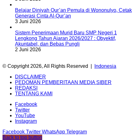
Belajar Diniyah Qur’an Pemula di Wononulyo, Cetak
Generasi Cinta Al-Qur’an
3 Juni 2026
Sistem Penerimaan Murid Baru SMP Negeri 1
Lengkong Tahun Ajaran 2026/2027 : Obyektif,
Akuntabel, dan Bebas Pungli
2 Juni 2026
© Copyright 2026, All Rights Reserved |
Indonesia
DISCLAIMER
PEDOMAN PEMBERITAAN MEDIA SIBER
REDAKSI
TENTANG KAMI
Facebook
Twitter
YouTube
Instagram
Facebook
Twitter
WhatsApp
Telegram
Back to top button