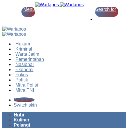
Menu
Search for
Switch skin
Hukum
Kriminal
Warta Jatim
Pemerintahan
Nasional
Ekonomi
Fokus
Politik
Mitra Polisi
Mitra TNI
Search for
Switch skin
Hobi
Kuliner
Pelangi