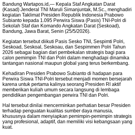
Bandung Wartapos.id,— Kepala Staf Angkatan Darat
(Kasad) Jenderal TNI Maruli Simanjuntak, M.Sc., menghadiri
kegiatan Taklimat Presiden Republik Indonesia Prabowo
Subianto kepada 1.095 Perwira Siswa (Pasis) TNI-Polri di
Sekolah Staf dan Komando Angkatan Darat (Seskoad),
Bandung, Jawa Barat, Senin (25/5/2026).
Kegiatan tersebut diikuti Pasis Sesko TNI, Sespimti Polri,
Seskoad, Seskoal, Seskoau, dan Sespimmen Polri Tahun
2026 sebagai bagian dari pembekalan strategis bagi para
calon pemimpin TNI dan Polri dalam menghadapi dinamika
tantangan nasional maupun global yang terus berkembang.
Kehadiran Presiden Prabowo Subianto di hadapan para
Perwira Siswa TNI-Polri tersebut menjadi momen bersejarah
karena untuk pertama kalinya seorang Presiden RI aktif
memberikan kuliah umum secara langsung di lembaga
pendidikan pengembangan perwira TNI dan Polri.
Hal tersebut dinilai mencerminkan perhatian besar Presiden
terhadap penguatan kualitas sumber daya manusia,
khususnya dalam menyiapkan pemimpin-pemimpin strategis
yang profesional, adaptif, dan memiliki visi kebangsaan yang
kuat.