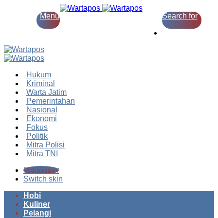
Menu
Search for
Switch skin
Hukum
Kriminal
Warta Jatim
Pemerintahan
Nasional
Ekonomi
Fokus
Politik
Mitra Polisi
Mitra TNI
Search for
Switch skin
Hobi
Kuliner
Pelangi