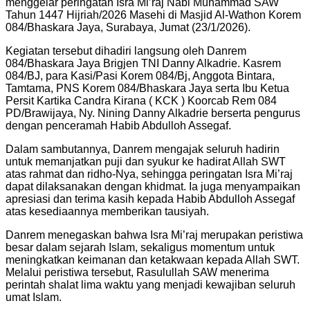
menggelar peringatan Isra Mi’raj Nabi Muhammad SAW
Tahun 1447 Hijriah/2026 Masehi di Masjid Al-Wathon Korem
084/Bhaskara Jaya, Surabaya, Jumat (23/1/2026).
Kegiatan tersebut dihadiri langsung oleh Danrem
084/Bhaskara Jaya Brigjen TNI Danny Alkadrie. Kasrem
084/BJ, para Kasi/Pasi Korem 084/Bj, Anggota Bintara,
Tamtama, PNS Korem 084/Bhaskara Jaya serta Ibu Ketua
Persit Kartika Candra Kirana ( KCK ) Koorcab Rem 084
PD/Brawijaya, Ny. Nining Danny Alkadrie berserta pengurus
dengan penceramah Habib Abdulloh Assegaf.
Dalam sambutannya, Danrem mengajak seluruh hadirin
untuk memanjatkan puji dan syukur ke hadirat Allah SWT
atas rahmat dan ridho-Nya, sehingga peringatan Isra Mi’raj
dapat dilaksanakan dengan khidmat. Ia juga menyampaikan
apresiasi dan terima kasih kepada Habib Abdulloh Assegaf
atas kesediaannya memberikan tausiyah.
Danrem menegaskan bahwa Isra Mi’raj merupakan peristiwa
besar dalam sejarah Islam, sekaligus momentum untuk
meningkatkan keimanan dan ketakwaan kepada Allah SWT.
Melalui peristiwa tersebut, Rasulullah SAW menerima
perintah shalat lima waktu yang menjadi kewajiban seluruh
umat Islam.