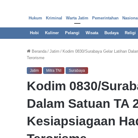
Hukum
Kriminal
Warta Jatim
Pemerintahan
Nasiona
Hobi
Kuliner
Pelangi
Wisata
Budaya
Religi
Beranda
/
Jatim
/
Kodim 0830/Surabaya Gelar Latihan Dala
Terorisme
Jatim
Mitra TNI
Surabaya
Kodim 0830/Suraba
Dalam Satuan TA 2
Kesiapsiagaan Ha