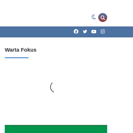
Switch
Search
Facebook
Twitter
YouTube
Instagram
skin
for
Warta Fokus