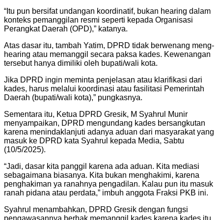
“Itu pun bersifat undangan koordinatif, bukan hearing dalam
konteks pemanggilan resmi seperti kepada Organisasi
Perangkat Daerah (OPD),” katanya.
Atas dasar itu, tambah Yatim, DPRD tidak berwenang meng-
hearing atau memanggil secara paksa kades. Kewenangan
tersebut hanya dimiliki oleh bupati/wali kota.
Jika DPRD ingin meminta penjelasan atau klarifikasi dari
kades, harus melalui koordinasi atau fasilitasi Pemerintah
Daerah (bupati/wali kota),” pungkasnya.
Sementara itu, Ketua DPRD Gresik, M Syahrul Munir
menyampaikan, DPRD mengundang kades bersangkutan
karena menindaklanjuti adanya aduan dari masyarakat yang
masuk ke DPRD kata Syahrul kepada Media, Sabtu
(10/5/2025).
“Jadi, dasar kita panggil karena ada aduan. Kita mediasi
sebagaimana biasanya. Kita bukan menghakimi, karena
penghakiman ya ranahnya pengadilan. Kalau pun itu masuk
ranah pidana atau perdata,” imbuh anggota Fraksi PKB ini.
Syahrul menambahkan, DPRD Gresik dengan fungsi
pengawasannya berhak memanggil kades karena kades itu