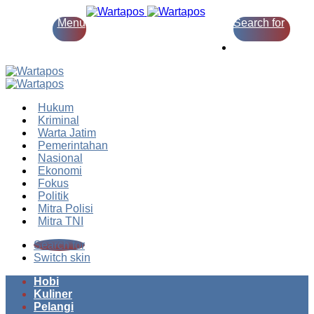
Menu
Search for
Switch skin
Hukum
Kriminal
Warta Jatim
Pemerintahan
Nasional
Ekonomi
Fokus
Politik
Mitra Polisi
Mitra TNI
Search for
Switch skin
Hobi
Kuliner
Pelangi