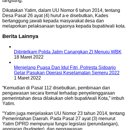
langsung.
Dikatakan Yatim, dalam UU Nomor 6 tahun 2014, tentang
Desa Pasal 26 ayat (4) huruf a-e disebutkan, Kades
bertanggung jawab kepada masyarakat desa dan
melaporkan pelaksanaan tugasnya kepada bupati/wali kota.
Berita Lainnya
Ditintelkam Polda Jatim Canangkan ZI Menuju WBK
18 Maret 2022
Menjelang Puasa Dan Idul Fitri ,Polresta Sidoarjo
Gelar Pasukan Operasi Keselamatan Semeru 2022
1 Maret 2022
“Kemudian di Pasal 112 disebutkan, pembinaan dan
pengawasan secara formal terhadap penyelenggaraan
pemerintahan desa dilakukan oleh bupati/wali Kota,” imbuh
Yatim.
“Yatim juga menjelaskan UU Nomor 23 tahun 2014, tentang
Pemerintahan Daerah. Pada Pasal 27 ayat (3) menurut
Yatim DPRD mempunyai fungsi legislasi (perundangan),
anggaran (budgeter), dan pengawasan.