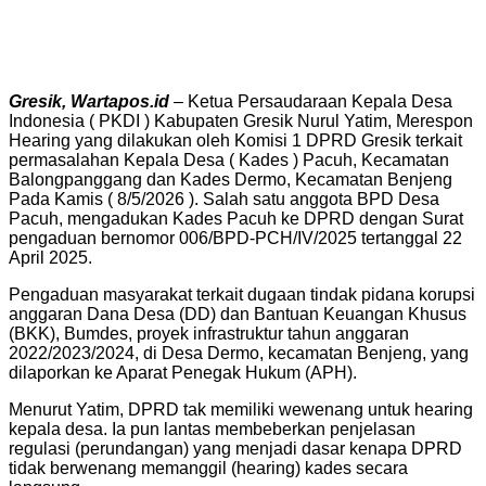
Gresik, Wartapos.id
– Ketua Persaudaraan Kepala Desa
Indonesia ( PKDI ) Kabupaten Gresik Nurul Yatim, Merespon
Hearing yang dilakukan oleh Komisi 1 DPRD Gresik terkait
permasalahan Kepala Desa ( Kades ) Pacuh, Kecamatan
Balongpanggang dan Kades Dermo, Kecamatan Benjeng
Pada Kamis ( 8/5/2026 ). Salah satu anggota BPD Desa
Pacuh, mengadukan Kades Pacuh ke DPRD dengan Surat
pengaduan bernomor 006/BPD-PCH/IV/2025 tertanggal 22
April 2025.
Pengaduan masyarakat terkait dugaan tindak pidana korupsi
anggaran Dana Desa (DD) dan Bantuan Keuangan Khusus
(BKK), Bumdes, proyek infrastruktur tahun anggaran
2022/2023/2024, di Desa Dermo, kecamatan Benjeng, yang
dilaporkan ke Aparat Penegak Hukum (APH).
Menurut Yatim, DPRD tak memiliki wewenang untuk hearing
kepala desa. Ia pun lantas membeberkan penjelasan
regulasi (perundangan) yang menjadi dasar kenapa DPRD
tidak berwenang memanggil (hearing) kades secara