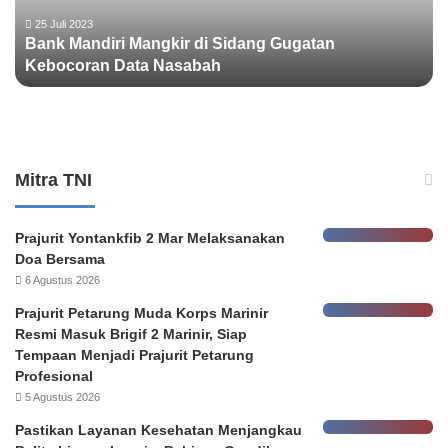
n
u
d
g
25 Juli 2023
Bank Mandiri Mangkir di Sidang Gugatan
i
a
Kebocoran Data Nasabah
r
a
i
n
M
I
a
j
n
a
g
z
Mitra TNI
k
a
i
h
r
P
Prajurit Yontankfib 2 Mar Melaksanakan
d
a
Doa Bersama
i
l
6 Agustus 2026
S
s
Prajurit Petarung Muda Korps Marinir
i
u
Resmi Masuk Brigif 2 Marinir, Siap
d
O
Tempaan Menjadi Prajurit Petarung
a
k
Profesional
n
n
5 Agustus 2026
g
u
G
m
Pastikan Layanan Kesehatan Menjangkau
u
H