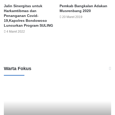
Jalin Sinergitas untuk
Pemkab Bangkalan Adakan
Harkamtibmas dan
Musrenbang 2020
Penanganan Covid-
20 Maret 2019
19,Kapolres Bondowoso
Luncurkan Program SULING
4 Maret 2022
Leave a Reply
Warta Fokus
B
K
a
a
n
s
k
u
M
s
a
D