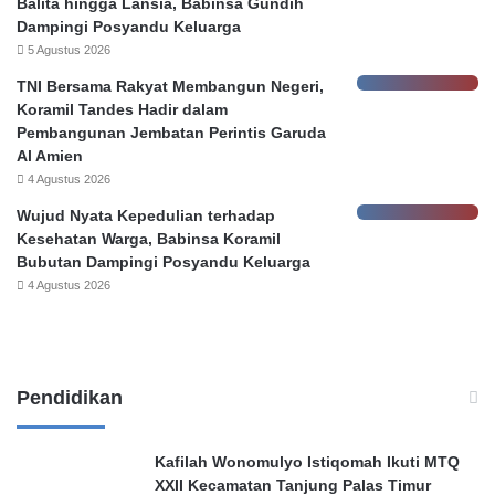
Balita hingga Lansia, Babinsa Gundih
g
o
Dampingi Posyandu Keluarga
a
n
5 Agustus 2026
t
o
TNI Bersama Rakyat Membangun Negeri,
a
r
Koramil Tandes Hadir dalam
n
e
Pembangunan Jembatan Perintis Garuda
K
r
Al Amien
e
P
4 Agustus 2026
b
e
o
m
Wujud Nyata Kepedulian terhadap
c
k
Kesehatan Warga, Babinsa Koramil
o
o
Bubutan Dampingi Posyandu Keluarga
r
t
4 Agustus 2026
a
S
n
u
D
r
a
a
t
b
Pendidikan
a
a
N
y
a
a
Kafilah Wonomulyo Istiqomah Ikuti MTQ
s
XXII Kecamatan Tanjung Palas Timur