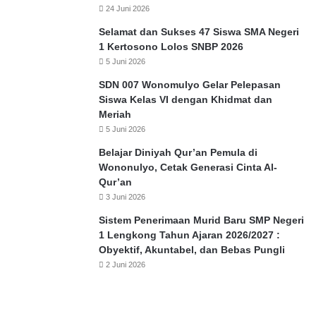
a
24 Juni 2026
b
Selamat dan Sukses 47 Siswa SMA Negeri
a
1 Kertosono Lolos SNBP 2026
h
5 Juni 2026
SDN 007 Wonomulyo Gelar Pelepasan
Siswa Kelas VI dengan Khidmat dan
Meriah
5 Juni 2026
Belajar Diniyah Qur’an Pemula di
Wononulyo, Cetak Generasi Cinta Al-
Qur’an
3 Juni 2026
Sistem Penerimaan Murid Baru SMP Negeri
1 Lengkong Tahun Ajaran 2026/2027 :
Obyektif, Akuntabel, dan Bebas Pungli
2 Juni 2026