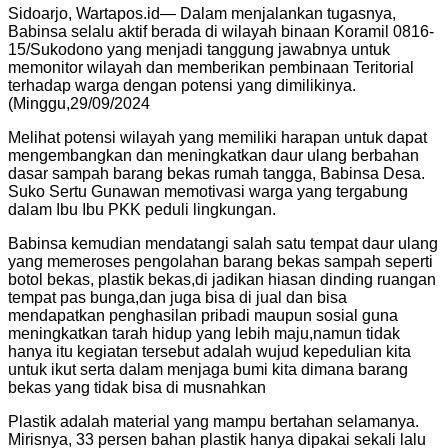
Sidoarjo, Wartapos.id— Dalam menjalankan tugasnya,
Babinsa selalu aktif berada di wilayah binaan Koramil 0816-
15/Sukodono yang menjadi tanggung jawabnya untuk
memonitor wilayah dan memberikan pembinaan Teritorial
terhadap warga dengan potensi yang dimilikinya.
(Minggu,29/09/2024
Melihat potensi wilayah yang memiliki harapan untuk dapat
mengembangkan dan meningkatkan daur ulang berbahan
dasar sampah barang bekas rumah tangga, Babinsa Desa.
Suko Sertu Gunawan memotivasi warga yang tergabung
dalam Ibu Ibu PKK peduli lingkungan.
Babinsa kemudian mendatangi salah satu tempat daur ulang
yang memeroses pengolahan barang bekas sampah seperti
botol bekas, plastik bekas,di jadikan hiasan dinding ruangan
tempat pas bunga,dan juga bisa di jual dan bisa
mendapatkan penghasilan pribadi maupun sosial guna
meningkatkan tarah hidup yang lebih maju,namun tidak
hanya itu kegiatan tersebut adalah wujud kepedulian kita
untuk ikut serta dalam menjaga bumi kita dimana barang
bekas yang tidak bisa di musnahkan
Plastik adalah material yang mampu bertahan selamanya.
Mirisnya, 33 persen bahan plastik hanya dipakai sekali lalu