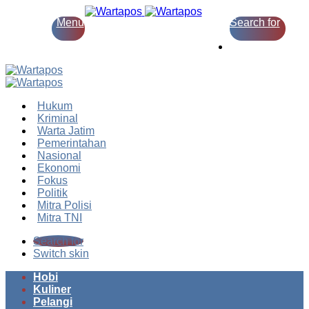
Menu
Search for
Switch skin
Hukum
Kriminal
Warta Jatim
Pemerintahan
Nasional
Ekonomi
Fokus
Politik
Mitra Polisi
Mitra TNI
Search for
Switch skin
Hobi
Kuliner
Pelangi