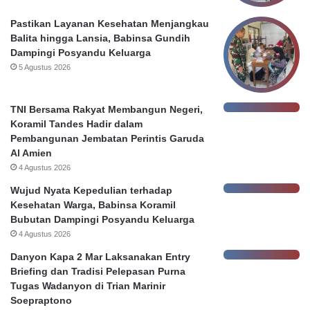
u
o
r
u
Pastikan Layanan Kesehatan Menjangkau
a
r
Balita hingga Lansia, Babinsa Gundih
b
c
Dampingi Posyandu Keluarga
a
i
5 Agustus 2026
y
n
a
g
P
TNI Bersama Rakyat Membangun Negeri,
e
Koramil Tandes Hadir dalam
m
Pembangunan Jembatan Perintis Garuda
k
Al Amien
o
4 Agustus 2026
t
Wujud Nyata Kepedulian terhadap
S
Kesehatan Warga, Babinsa Koramil
u
Bubutan Dampingi Posyandu Keluarga
r
4 Agustus 2026
a
b
Danyon Kapa 2 Mar Laksanakan Entry
a
Briefing dan Tradisi Pelepasan Purna
y
Tugas Wadanyon di Trian Marinir
a
Soepraptono