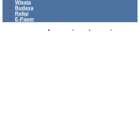
Wisata
Budaya
Religi
E-Paper
Facebook
Twitter
YouTube
Instagram