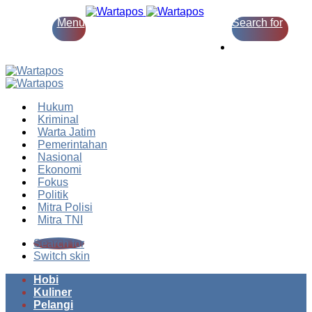
Menu
Search for
Switch skin
Hukum
Kriminal
Warta Jatim
Pemerintahan
Nasional
Ekonomi
Fokus
Politik
Mitra Polisi
Mitra TNI
Search for
Switch skin
Hobi
Kuliner
Pelangi