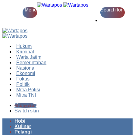
Menu
Search for
Switch skin
Hukum
Kriminal
Warta Jatim
Pemerintahan
Nasional
Ekonomi
Fokus
Politik
Mitra Polisi
Mitra TNI
Search for
Switch skin
Hobi
Kuliner
Pelangi