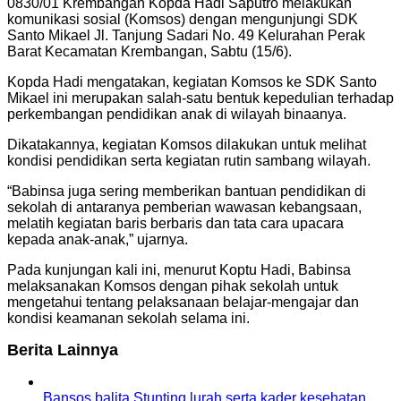
0830/01 Krembangan Kopda Hadi Saputro melakukan
komunikasi sosial (Komsos) dengan mengunjungi SDK
Santo Mikael Jl. Tanjung Sadari No. 49 Kelurahan Perak
Barat Kecamatan Krembangan, Sabtu (15/6).
Kopda Hadi mengatakan, kegiatan Komsos ke SDK Santo
Mikael ini merupakan salah-satu bentuk kepedulian terhadap
perkembangan pendidikan anak di wilayah binaanya.
Dikatakannya, kegiatan Komsos dilakukan untuk melihat
kondisi pendidikan serta kegiatan rutin sambang wilayah.
“Babinsa juga sering memberikan bantuan pendidikan di
sekolah di antaranya pemberian wawasan kebangsaan,
melatih kegiatan baris berbaris dan tata cara upacara
kepada anak-anak,” ujarnya.
Pada kunjungan kali ini, menurut Koptu Hadi, Babinsa
melaksanakan Komsos dengan pihak sekolah untuk
mengetahui tentang pelaksanaan belajar-mengajar dan
kondisi keamanan sekolah selama ini.
Berita Lainnya
Bansos balita Stunting lurah serta kader kesehatan