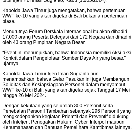
tutur Irjen Pol Iman Sugianto, Rabu (15/05/2024).
Kapolda Jawa Timur juga mengatakan, bahwa pertemuan
WWF ke-10 yang akan digelar di Bali bukanlah pertemuan
biasa.
Menurutnya Forum Berskala Internasional itu akan dihadiri
17.000 orang Peserta Delegasi dari 172 Negara dan dihadiri
oleh 43 orang Pimpinan Negara Besar.
“Event ini menunjukkan, bahwa Indonesia memiliki Aksi-aksi
Konkrit dalam Pengelolaan Sumber Daya Air yang besar,”
ujarnya.
Kapolda Jawa Timur Irjen Iman Sugianto pun
menambahkan, bahwa Gelar Pasukan ini juga Membangun
Soliditas dan Kesiapsiagaan Personel dalam menyambut
WWF ke-10 di Bali, yang akan digelar sejak Tanggal 17 Mei
hingga 26 Mei 2024.
Dengan kekutaan yang sejumlah 300 Personil serta
Penebalan Personil Tambahan sebanyak 296 Personil yang
mengkedepankan kegiatan Priemtif dan Preventif didukung
oleh Inteljen, Penegakan Hukum, Cyber, Interpol maupun
Kehumahasan dan Bantuan Pemelihara Kamtibmas lainnya.