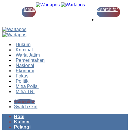
Menu
Search for
Switch skin
Hukum
Kriminal
Warta Jatim
Pemerintahan
Nasional
Ekonomi
Fokus
Politik
Mitra Polisi
Mitra TNI
Search for
Switch skin
Hobi
Kuliner
Pelangi