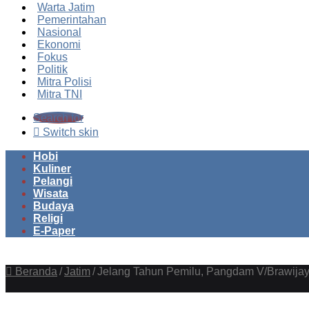
Warta Jatim
Pemerintahan
Nasional
Ekonomi
Fokus
Politik
Mitra Polisi
Mitra TNI
Search for
Switch skin
Hobi
Kuliner
Pelangi
Wisata
Budaya
Religi
E-Paper
Beranda
/
Jatim
/
Jelang Tahun Pemilu, Pangdam V/Brawijaya