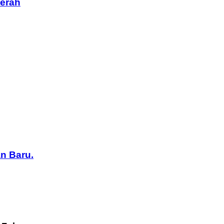
merah
an Baru.