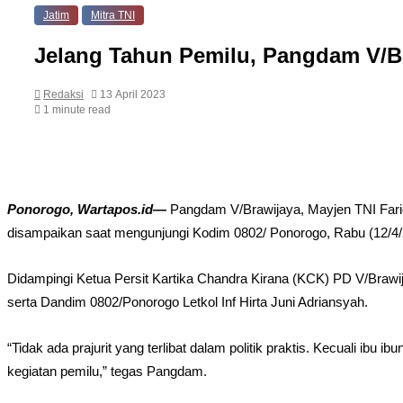
Jatim
Mitra TNI
Jelang Tahun Pemilu, Pangdam V/Bra
Redaksi
13 April 2023
1 minute read
Ponorogo, Wartapos.id—
Pangdam V/Brawijaya, Mayjen TNI Farid
disampaikan saat mengunjungi Kodim 0802/ Ponorogo, Rabu (12/4/
Didampingi Ketua Persit Kartika Chandra Kirana (KCK) PD V/Brawi
serta Dandim 0802/Ponorogo Letkol Inf Hirta Juni Adriansyah.
“Tidak ada prajurit yang terlibat dalam politik praktis. Kecuali i
kegiatan pemilu,” tegas Pangdam.