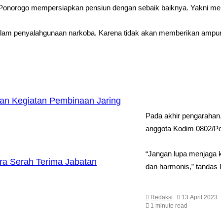
onorogo mempersiapkan pensiun dengan sebaik baiknya. Yakni melakuk
dalam penyalahgunaan narkoba. Karena tidak akan memberikan ampun
an Kegiatan Pembinaan Jaring
Pada akhir pengarahan
anggota Kodim 0802/P
“Jangan lupa menjaga k
ra Serah Terima Jabatan
dan harmonis,” tandas
Redaksi
13 April 2023
1 minute read