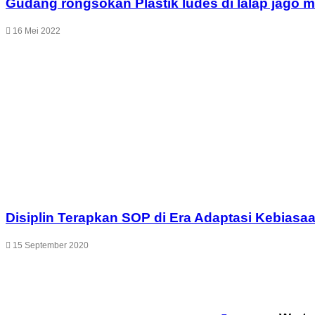
Gudang rongsokan Plastik ludes di lalap jago 
16 Mei 2022
Disiplin Terapkan SOP di Era Adaptasi Kebiasa
15 September 2020
Leave a Reply