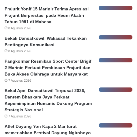
o
m
Prajurit Yonif 15 Marinir Terima Apresiasi
c
k
Prajurit Berprestasi pada Reuni Akabri
o
o
Tahun 1991 di Mabesal
r
t
8 Agustus 2026
a
S
n
u
Bekali Dansatkowil, Wakasad Tekankan
D
r
Pentingnya Komunikasi
a
a
8 Agustus 2026
t
b
Pangkormar Resmikan Sport Center Brigif
a
a
2 Marinir, Perkuat Pembinaan Prajurit dan
N
y
Buka Akses Olahraga untuk Masyarakat
a
a
7 Agustus 2026
s
a
Bekal Apel Dansatkowil Terpusat 2026,
b
Danrem Bhaskara Jaya Perkuat
a
Kepemimpinan Humanis Dukung Program
h
Strategis Nasional
7 Agustus 2026
Atlet Dayung Yon Kapa 2 Mar turut
memeriahkan Festival Dayung Ngiroboyo