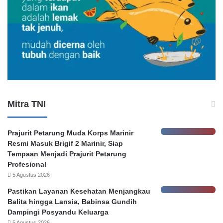
k
D
a
l
a
m
B
a
n
k
Mitra TNI
a
t
a
Prajurit Petarung Muda Korps Marinir
s
Resmi Masuk Brigif 2 Marinir, Siap
K
Tempaan Menjadi Prajurit Petarung
e
Profesional
h
5 Agustus 2026
e
n
Pastikan Layanan Kesehatan Menjangkau
d
Balita hingga Lansia, Babinsa Gundih
a
Dampingi Posyandu Keluarga
k
5 Agustus 2026