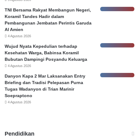
P
TNI Bersama Rakyat Membangun Negeri,
e
Koramil Tandes Hadir dalam
l
Pembangunan Jembatan Perintis Garuda
a
Al Amien
p
4 Agustus 2026
o
r
Wujud Nyata Kepedulian terhadap
,
Kesehatan Warga, Babinsa Koramil
Bubutan Dampingi Posyandu Keluarga
4 Agustus 2026
Danyon Kapa 2 Mar Laksanakan Entry
Briefing dan Tradisi Pelepasan Purna
Tugas Wadanyon di Trian Marinir
Soepraptono
4 Agustus 2026
Pendidikan