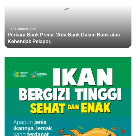
k
a
r
a
B
13 Februari 2024
Perkara Bank Prima, ‘Ada Bank Dalam Bank atas
a
Kehendak Pelapor,
n
k
P
r
i
m
a
,
‘
A
d
a
B
a
n