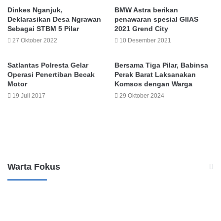
Dinkes Nganjuk,
BMW Astra berikan
Deklarasikan Desa Ngrawan
penawaran spesial GIIAS
Sebagai STBM 5 Pilar
2021 Grend City
27 Oktober 2022
10 Desember 2021
Satlantas Polresta Gelar
Bersama Tiga Pilar, Babinsa
Operasi Penertiban Becak
Perak Barat Laksanakan
Motor
Komsos dengan Warga
19 Juli 2017
29 Oktober 2024
Leave a Reply
Warta Fokus
P
e
r