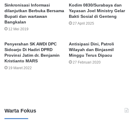
Sinkronisasi Informasi
Kodim 0830/Surabaya dan
dilanjutkan Berbuka Bersama
Yayasan Joel Ministry Gelar
Bupati dan wartawan
Bakti Sosial di Genteng
Bangkalan
27 April 2025
12 Mei 2019
Penyerahan SK AWDI DPC
Antisipasi Dini, Patroli
Sidoarjo Di Hadiri DPRD
Wilayah dan Binjasmil
Provinsi Jatim dr. Benjamin
Minggu Terus Dipacu
Kristianto MARS
27 Februari 2020
19 Maret 2022
Leave a Reply
Warta Fokus
P