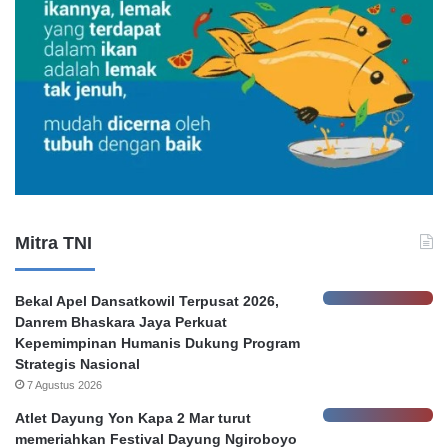
n
k
D
a
l
a
m
B
a
n
k
Mitra TNI
a
t
a
Bekal Apel Dansatkowil Terpusat 2026,
s
Danrem Bhaskara Jaya Perkuat
K
Kepemimpinan Humanis Dukung Program
e
Strategis Nasional
h
7 Agustus 2026
e
n
Atlet Dayung Yon Kapa 2 Mar turut
d
memeriahkan Festival Dayung Ngiroboyo