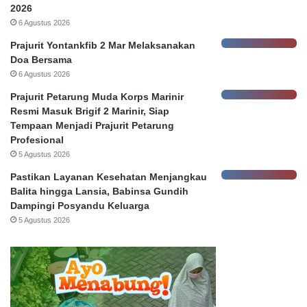
a
2026
k
6 Agustus 2026
P
Prajurit Yontankfib 2 Mar Melaksanakan
e
Doa Bersama
l
6 Agustus 2026
a
p
Prajurit Petarung Muda Korps Marinir
o
Resmi Masuk Brigif 2 Marinir, Siap
r
Tempaan Menjadi Prajurit Petarung
,
Profesional
5 Agustus 2026
Pastikan Layanan Kesehatan Menjangkau
Balita hingga Lansia, Babinsa Gundih
Dampingi Posyandu Keluarga
5 Agustus 2026