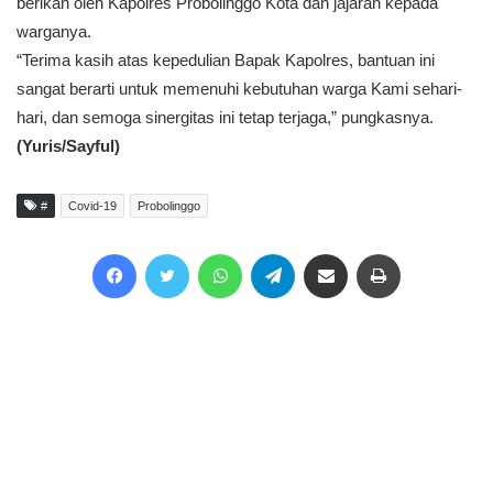
berikan oleh Kapolres Probolinggo Kota dan jajaran kepada
warganya.
“Terima kasih atas kepedulian Bapak Kapolres, bantuan ini
sangat berarti untuk memenuhi kebutuhan warga Kami sehari-
hari, dan semoga sinergitas ini tetap terjaga,” pungkasnya.
(Yuris/Sayful)
#
Covid-19
Probolinggo
Facebook
Twitter
WhatsApp
Telegram
Share via Email
Print