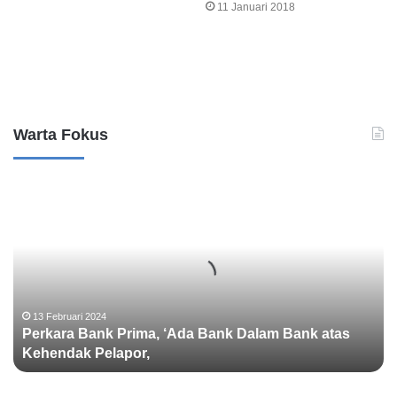
11 Januari 2018
Leave a Reply
Warta Fokus
P
e
r
k
a
r
a
B
13 Februari 2024
Perkara Bank Prima, ‘Ada Bank Dalam Bank atas
a
Kehendak Pelapor,
n
k
P