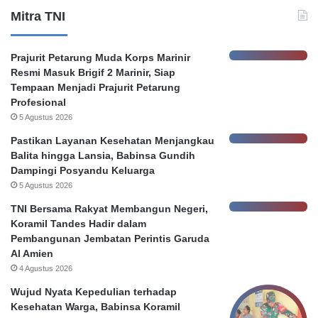
k
Mitra TNI
a
t
a
Prajurit Petarung Muda Korps Marinir
s
Resmi Masuk Brigif 2 Marinir, Siap
K
Tempaan Menjadi Prajurit Petarung
e
Profesional
h
5 Agustus 2026
e
n
Pastikan Layanan Kesehatan Menjangkau
d
Balita hingga Lansia, Babinsa Gundih
a
Dampingi Posyandu Keluarga
k
5 Agustus 2026
P
TNI Bersama Rakyat Membangun Negeri,
e
Koramil Tandes Hadir dalam
l
Pembangunan Jembatan Perintis Garuda
a
Al Amien
p
4 Agustus 2026
o
r
Wujud Nyata Kepedulian terhadap
,
Kesehatan Warga, Babinsa Koramil