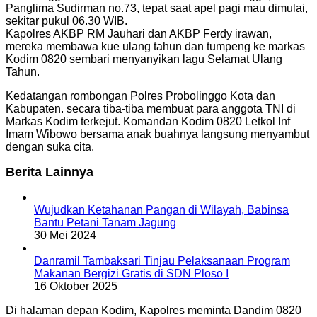
Panglima Sudirman no.73, tepat saat apel pagi mau dimulai,
sekitar pukul 06.30 WIB.
Kapolres AKBP RM Jauhari dan AKBP Ferdy irawan,
mereka membawa kue ulang tahun dan tumpeng ke markas
Kodim 0820 sembari menyanyikan lagu Selamat Ulang
Tahun.
Kedatangan rombongan Polres Probolinggo Kota dan
Kabupaten. secara tiba-tiba membuat para anggota TNI di
Markas Kodim terkejut. Komandan Kodim 0820 Letkol Inf
Imam Wibowo bersama anak buahnya langsung menyambut
dengan suka cita.
Berita Lainnya
Wujudkan Ketahanan Pangan di Wilayah, Babinsa
Bantu Petani Tanam Jagung
30 Mei 2024
Danramil Tambaksari Tinjau Pelaksanaan Program
Makanan Bergizi Gratis di SDN Ploso I
16 Oktober 2025
Di halaman depan Kodim, Kapolres meminta Dandim 0820