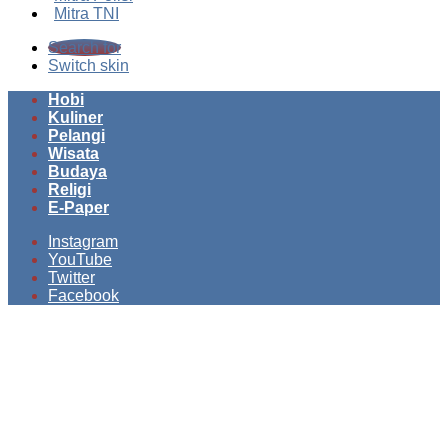
Mitra TNI
Search for
Switch skin
Hobi
Kuliner
Pelangi
Wisata
Budaya
Religi
E-Paper
Instagram
YouTube
Twitter
Facebook