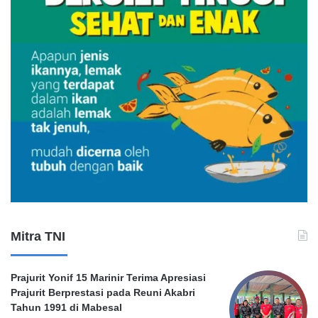
a
l
s
u
O
k
n
u
m
H
o
n
o
r
e
r
Mitra TNI
P
e
m
Prajurit Yonif 15 Marinir Terima Apresiasi
k
Prajurit Berprestasi pada Reuni Akabri
o
Tahun 1991 di Mabesal
t