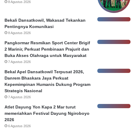
8 Agustus 2026
S
u
r
Bekali Dansatkowil, Wakasad Tekankan
a
Pentingnya Komunikasi
b
8 Agustus 2026
a
Pangkormar Resmikan Sport Center Brigif
y
2 Marinir, Perkuat Pembinaan Prajurit dan
a
Buka Akses Olahraga untuk Masyarakat
7 Agustus 2026
Bekal Apel Dansatkowil Terpusat 2026,
Danrem Bhaskara Jaya Perkuat
Kepemimpinan Humanis Dukung Program
Strategis Nasional
7 Agustus 2026
Atlet Dayung Yon Kapa 2 Mar turut
memeriahkan Festival Dayung Ngiroboyo
2026
6 Agustus 2026