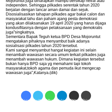
Mojoruntut juga diharapkan mampu bersikap netral atau
independen. Sehingga pilkades serentak tahun 2020
berjalan dengan lancar aman damai dan sejuk.
Disosialisasikan tahapan pilkades agar bakal calon dan
masyarakat tahu dan paham ajang pesta demokrasi
yang akan dilaksanakan 19 april 2020 yang harus dijaga
kondusifitasnya dengan pelaksanaan yang demokratis
juga”singkatnya.
Sementara Bapak Teguh ketua BPD Desa Mojoruntut
mengatakan pihaknya menyambut baik adanya
sosialisasi pilkades tahun 2020 tersebut.
Kami sangat menyambut hangat kegiatan ini selain
menambah wawasan secara umum terkait pilkades juga
menambah wawasan hukum. Dimana kegiatan tersebut
bukan hanya BPD saja yg memahami tapi tokoh
masyarakat,tokoh agama dan pemuda ikut mengecap
wawasan juga”,Katanya.(dik)
Facebook
Twitter
WhatsApp
Telegram
Share via Email
Print