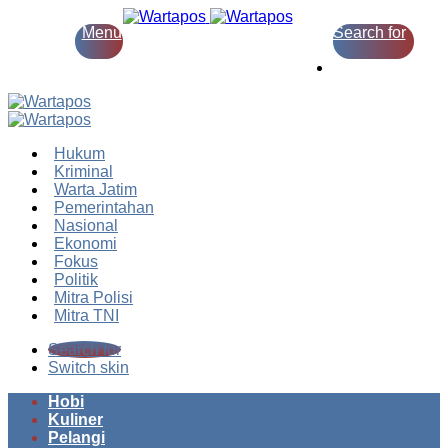
Menu
Search for
Switch skin
Hukum
Kriminal
Warta Jatim
Pemerintahan
Nasional
Ekonomi
Fokus
Politik
Mitra Polisi
Mitra TNI
Search for
Switch skin
Hobi
Kuliner
Pelangi