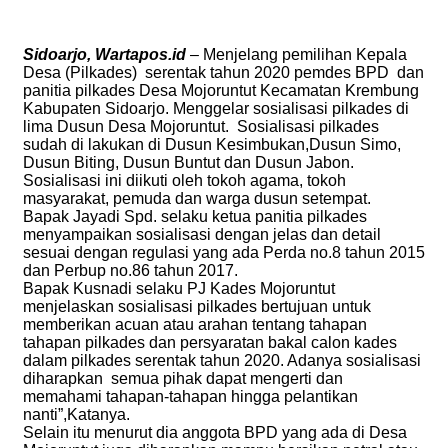
Sidoarjo, Wartapos.id
– Menjelang pemilihan Kepala
Desa (Pilkades) serentak tahun 2020 pemdes BPD dan
panitia pilkades Desa Mojoruntut Kecamatan Krembung
Kabupaten Sidoarjo. Menggelar sosialisasi pilkades di
lima Dusun Desa Mojoruntut. Sosialisasi pilkades
sudah di lakukan di Dusun Kesimbukan,Dusun Simo,
Dusun Biting, Dusun Buntut dan Dusun Jabon.
Sosialisasi ini diikuti oleh tokoh agama, tokoh
masyarakat, pemuda dan warga dusun setempat.
Bapak Jayadi Spd. selaku ketua panitia pilkades
menyampaikan sosialisasi dengan jelas dan detail
sesuai dengan regulasi yang ada Perda no.8 tahun 2015
dan Perbup no.86 tahun 2017.
Bapak Kusnadi selaku PJ Kades Mojoruntut
menjelaskan sosialisasi pilkades bertujuan untuk
memberikan acuan atau arahan tentang tahapan
tahapan pilkades dan persyaratan bakal calon kades
dalam pilkades serentak tahun 2020. Adanya sosialisasi
diharapkan semua pihak dapat mengerti dan
memahami tahapan-tahapan hingga pelantikan
nanti”,Katanya.
Selain itu menurut dia anggota BPD yang ada di Desa