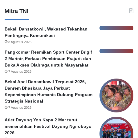
K
r
Mitra TNI
e
P
b
e
o
m
Bekali Dansatkowil, Wakasad Tekankan
c
k
Pentingnya Komunikasi
o
o
8 Agustus 2026
r
t
a
S
Pangkormar Resmikan Sport Center Brigif
n
u
2 Marinir, Perkuat Pembinaan Prajurit dan
D
r
Buka Akses Olahraga untuk Masyarakat
a
a
7 Agustus 2026
t
b
Bekal Apel Dansatkowil Terpusat 2026,
a
a
Danrem Bhaskara Jaya Perkuat
N
y
Kepemimpinan Humanis Dukung Program
a
a
Strategis Nasional
s
7 Agustus 2026
a
b
Atlet Dayung Yon Kapa 2 Mar turut
a
memeriahkan Festival Dayung Ngiroboyo
h
2026