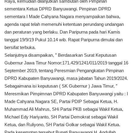
Raya, kemudian dilanjutkan sambutan oleh Pimpinan
sementara Ketua DPRD Banyuwangi. Pimpinan DPRD
sementara I Made Cahyana Nagara menyampaikan bahwa,
agenda rapat telah memenuhi ketentuan perundang undangan
dan peraturan yang berlaku. Dan Paripurna pada hari Kamis
tanggal 19/9/19 Pukul 10.14 wib. Rapat Paripurna dimulai dan
bersifat terbuka.
Selanjutnya disampaikan, ” Berdasarkan Surat Keputusan
Gubernur Jawa Timur Nomor:171.429/1241/011/2019 tanggal 16
September 2019, tentang Peresmian Pengangkatan Pimpinan
DPRD Kabupaten Banyuwangi, masa jabatan Tahun 2019/2024.
Sebagaimana isi keputusan ( SK Gubernur ) Jawa Timur, ”
Meresmikan Pimpimnan DPRD Kabupaten Banyuwangi yaitu : I
Made Cahyana Nagara SE, Partai PDIP Sebagai Ketua, H.
Muhammad Ali Mahrus, SHi Partai PKB sebagai Wakil Ketua,
Michael Edy Hariyanto, SH Partai Demokrat sebagai Wakil
Ketua, dan Ruliyono, SH Partai Golkar sebagai Wakil Ketua.
Pada kesemptan tersebut Bupati Banyuwangi H. Andullah