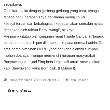
sebaliknya.
Oleh karena itu dengan gerbong-gerbong yang baru, tenaga-
tenaga baru, harapan saya perjalanan menuju pulau
kesejahteraan dan kebahagiaan kedepan akan semakin nyata
dirasakan oleh rakyat Banyuwangi”, ajaknya.
Paripurna ditutup oleh pimpinan rapat I made Cahyana Nagara,
ucapan terimakasih pun dilontarkan kepada semua hadirin. Dan
atas nama pimpinan DPRD yang baru dan diambil sumpah
mohon doa agar mampu memenuhi harapan masyarakat
Banyuwangi menjadi Pimpinan Legeslatif untuk mewujudkan
kab. Banyuwangi yang lebih baik. (H.Masrul).
Redaksi Wartapos
20 September 2019
2 minutes read
F
T
W
T
S
P
a
w
h
e
h
r
c
i
a
l
a
i
e
t
t
e
r
n